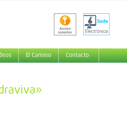
deos
El Camino
Contacto
draviva»