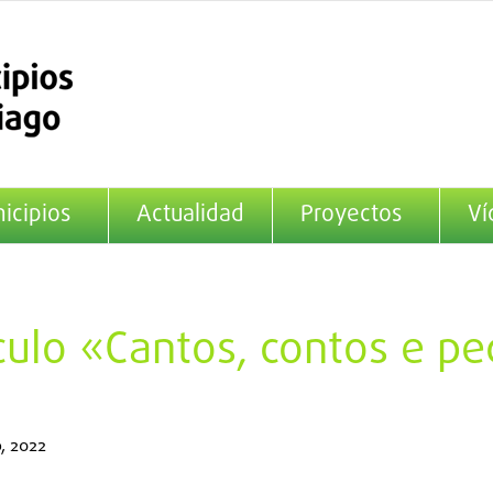
icipios
Actualidad
Proyectos
Ví
culo «Cantos, contos e pe
o, 2022