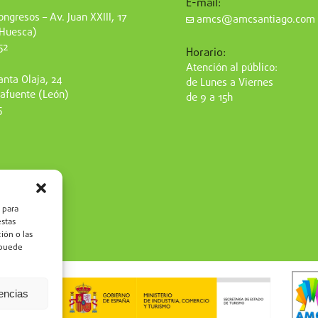
E-mail:
ngresos – Av. Juan XXIII, 17
amcs@amcsantiago.com
(Huesca)
52
Horario:
Atención al público:
nta Olaja, 24
de Lunes a Viernes
afuente (León)
de 9 a 15h
5
 para
estas
ión o las
, puede
rencias