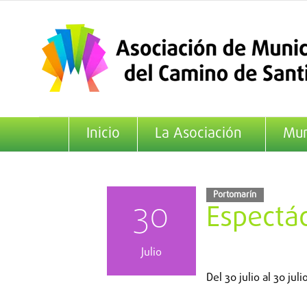
Saltar
al
contenido
Inicio
La Asociación
Mun
Portomarín
30
Espectá
Julio
Del
30 julio
al
30 juli