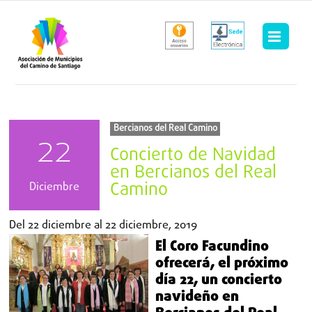
Saltar
al
contenido
Bercianos del Real Camino
22
Concierto de Navidad
en Bercianos del Real
Camino
Diciembre
Del
22 diciembre
al
22 diciembre, 2019
El Coro Facundino
ofrecerá, el próximo
día 22, un concierto
navideño en