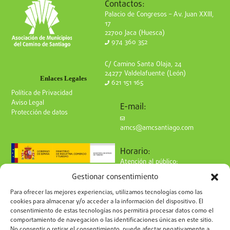
Contactos:
Palacio de Congresos – Av. Juan XXIII,
17
22700 Jaca (Huesca)
974 360 352
C/ Camino Santa Olaja, 24
24277 Valdelafuente (León)
Enlaces Legales
621 151 165
Política de Privacidad
Aviso Legal
E-mail:
Protección de datos
amcs@amcsantiago.com
Horario:
Atención al público:
de Lunes a Viernes
Gestionar consentimiento
de 9 a 15h
Síguenos en redes:
Para ofrecer las mejores experiencias, utilizamos tecnologías como las
cookies para almacenar y/o acceder a la información del dispositivo. El
consentimiento de estas tecnologías nos permitirá procesar datos como el
comportamiento de navegación o las identificaciones únicas en este sitio.
No consentir o retirar el consentimiento, puede afectar negativamente a