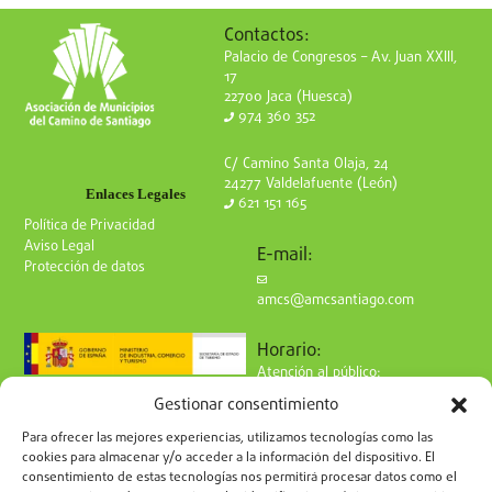
Contactos:
Palacio de Congresos – Av. Juan XXIII,
17
22700 Jaca (Huesca)
974 360 352
C/ Camino Santa Olaja, 24
24277 Valdelafuente (León)
Enlaces Legales
621 151 165
Política de Privacidad
Aviso Legal
E-mail:
Protección de datos
amcs@amcsantiago.com
Horario:
Atención al público:
de Lunes a Viernes
Gestionar consentimiento
de 9 a 15h
Síguenos en redes:
Para ofrecer las mejores experiencias, utilizamos tecnologías como las
cookies para almacenar y/o acceder a la información del dispositivo. El
consentimiento de estas tecnologías nos permitirá procesar datos como el