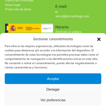
Política de Privacidad
Aviso Legal
E-mail:
Protección de datos
amcs@amcsantiago.com
Horario:
Atención al público:
de Lunes a Viernes
Gestionar consentimiento
de 9 a 15h
Síguenos en redes:
Para ofrecer las mejores experiencias, utilizamos tecnologías como las
cookies para almacenar y/o acceder a la información del dispositivo. El
consentimiento de estas tecnologías nos permitirá procesar datos como el
comportamiento de navegación o las identificaciones únicas en este sitio.
No consentir o retirar el consentimiento, puede afectar negativamente a
ciertas características y funciones.
Suscríbete a nuestro boletín
Aceptar
Denegar
Ver preferencias