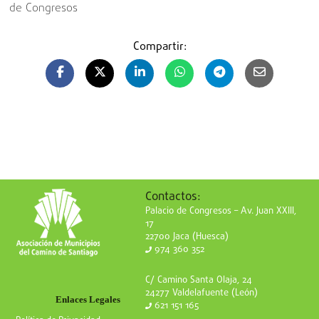
de Congresos
Compartir:
Contactos:
Palacio de Congresos – Av. Juan XXIII,
17
22700 Jaca (Huesca)
974 360 352
C/ Camino Santa Olaja, 24
24277 Valdelafuente (León)
Enlaces Legales
621 151 165