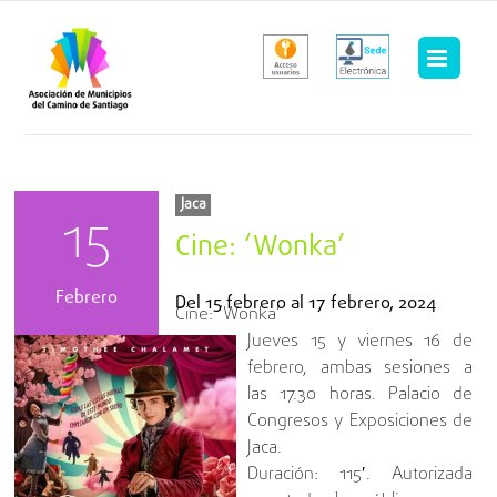
Saltar
al
contenido
Jaca
15
Cine: ‘Wonka’
Febrero
Del
15 febrero
al
17 febrero, 2024
Cine: ‘Wonka’
Jueves 15 y viernes 16 de
febrero, ambas sesiones a
las 17.30 horas. Palacio de
Congresos y Exposiciones de
Jaca.
Duración: 115′. Autorizada