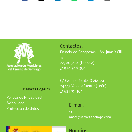
Contactos:
Palacio de Congresos – Av. Juan XXIII,
17
22700 Jaca (Huesca)
974 360 352
C/ Camino Santa Olaja, 24
24277 Valdelafuente (León)
Enlaces Legales
621 151 165
Política de Privacidad
Aviso Legal
E-mail:
Protección de datos
amcs@amcsantiago.com
Horario: