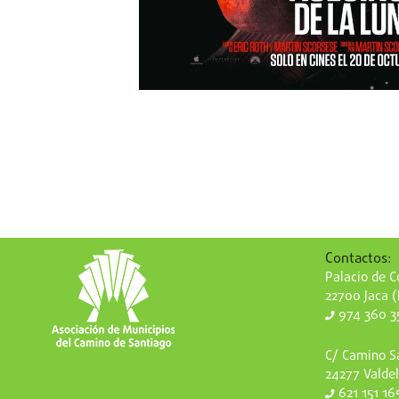
Contactos:
Palacio de Co
22700 Jaca 
974 360 3
C/ Camino Sa
24277 Valdel
621 151 16