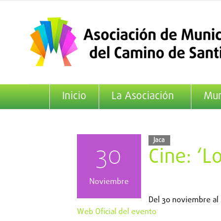
Saltar
al
contenido
Inicio
La Asociación
Mun
Jaca
30
Cine: ‘L
Noviembre
Del
30 noviembre
al
Web Oficial del evento