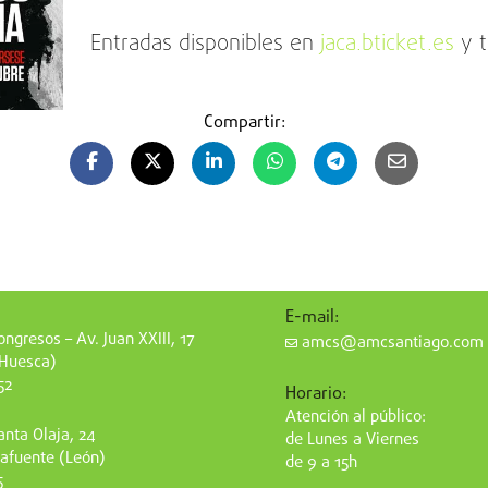
Entradas disponibles en
jaca.bticket.es
y t
Compartir:
E-mail:
ngresos – Av. Juan XXIII, 17
amcs@amcsantiago.com
(Huesca)
52
Horario:
Atención al público:
nta Olaja, 24
de Lunes a Viernes
afuente (León)
de 9 a 15h
5