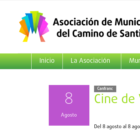
Saltar
al
contenido
Inicio
La Asociación
Mun
Canfranc
8
Cine de
Agosto
Del
8 agosto
al
8 ago