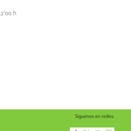
22’00 h
Síguenos en redes: