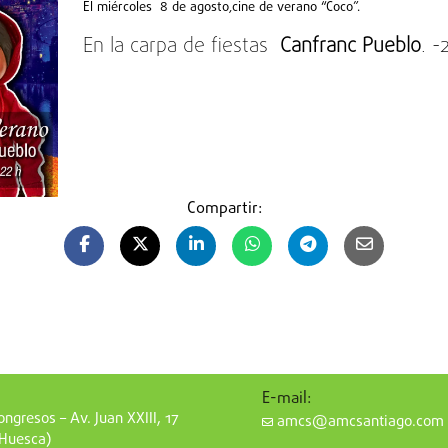
El miércoles 8 de agosto,cine de verano “Coco”.
En la carpa de fiestas
Canfranc Pueblo
. -
Compartir:
E-mail:
ngresos – Av. Juan XXIII, 17
amcs@amcsantiago.com
(Huesca)