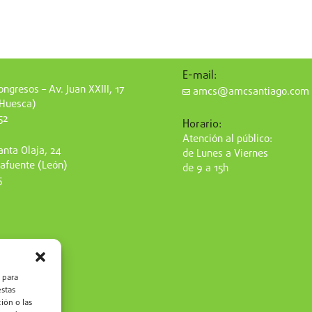
E-mail:
ngresos – Av. Juan XXIII, 17
amcs@amcsantiago.com
(Huesca)
52
Horario:
Atención al público:
nta Olaja, 24
de Lunes a Viernes
afuente (León)
de 9 a 15h
5
 para
estas
ión o las