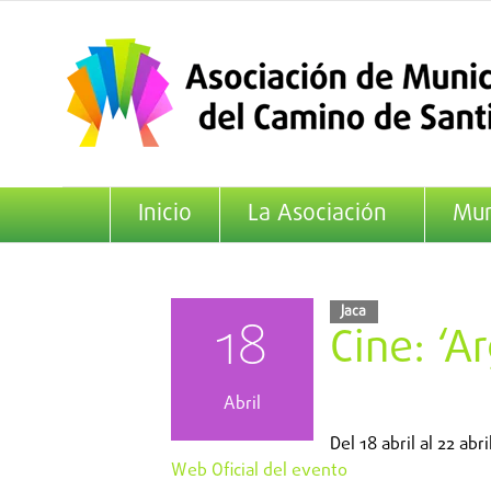
Saltar
al
contenido
Inicio
La Asociación
Mun
Jaca
18
Cine: ‘Ar
Abril
Del
18 abril
al
22 abri
Web Oficial del evento