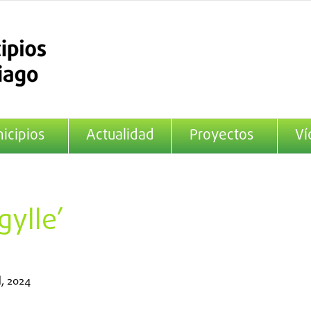
icipios
Actualidad
Proyectos
Ví
gylle’
l, 2024