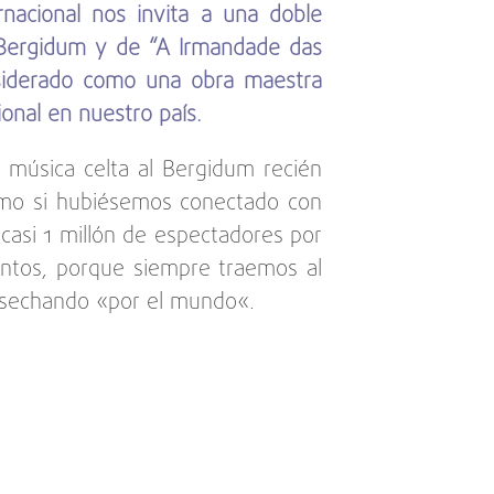
rnacional nos invita a una doble
ro Bergidum y de “A Irmandade das
onsiderado como una obra maestra
ional en nuestro país.
a música celta al Bergidum recién
como si hubiésemos conectado con
asi 1 millón de espectadores por
juntos, porque siempre traemos al
osechando «por el mundo«.