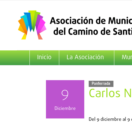
Saltar
al
contenido
Inicio
La Asociación
Mun
Ponferrada
9
Carlos N
Diciembre
Del
9 diciembre
al
9 