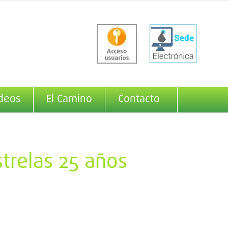
deos
El Camino
Contacto
trelas 25 años