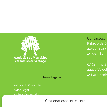
Contactos:
Palacio de Co
22700 Jaca 
974 360 3
C/ Camino Sa
24277 Valdel
621 151 16
Enlaces Legales
Política de Privacidad
Aviso Legal
Protección de datos
Gestionar consentimiento