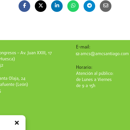
E-mail:
ngresos – Av. Juan XXIII, 17
amcs@amcsantiago.com
(Huesca)
52
Horario:
Atención al público:
nta Olaja, 24
de Lunes a Viernes
afuente (León)
de 9 a 15h
5