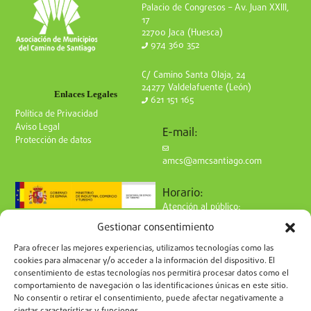
Palacio de Congresos – Av. Juan XXIII,
17
22700 Jaca (Huesca)
974 360 352
C/ Camino Santa Olaja, 24
24277 Valdelafuente (León)
Enlaces Legales
621 151 165
Política de Privacidad
Aviso Legal
E-mail:
Protección de datos
amcs@amcsantiago.com
Horario:
Atención al público:
de Lunes a Viernes
Gestionar consentimiento
de 9 a 15h
Síguenos en redes:
Para ofrecer las mejores experiencias, utilizamos tecnologías como las
cookies para almacenar y/o acceder a la información del dispositivo. El
consentimiento de estas tecnologías nos permitirá procesar datos como el
comportamiento de navegación o las identificaciones únicas en este sitio.
No consentir o retirar el consentimiento, puede afectar negativamente a