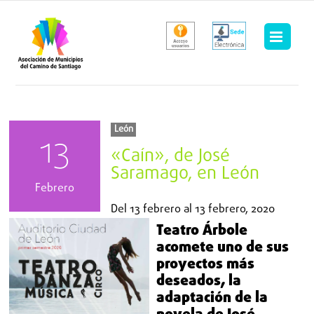
Saltar
al
contenido
León
13
«Caín», de José
Saramago, en León
Febrero
Del
13 febrero
al
13 febrero, 2020
Teatro Árbole
acomete uno de sus
proyectos más
deseados, la
adaptación de la