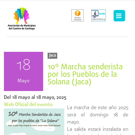
Saltar
al
contenido
Jaca
18
10º Marcha senderista
por los Pueblos de la
Solana (Jaca)
Mayo
Del
18 mayo
al
18 mayo, 2025
Web Oficial del evento
La marcha de este año 2025
será el domingo 18 de
mayo.
La salida estará instalada en