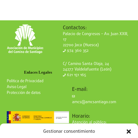
Contactos:
Palacio de Congresos – Av. Juan XXIII,
17
22700 Jaca (Huesca)
974 360 352
C/ Camino Santa Olaja, 24
24277 Valdelafuente (León)
Enlaces Legales
621 151 165
Política de Privacidad
Aviso Legal
E-mail:
Protección de datos
amcs@amcsantiago.com
Horario:
Atención al público:
de Lunes a Viernes
Gestionar consentimiento
de 9 a 15h