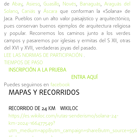
de
Abay
,
Asieso
,
Guasillo
,
Novés
,
Banaguás
,
Araguás del
Solano
,
Caniás
y
Áscara
que conforman la «Solana» de
Jaca. Pueblos con un alto valor paisajístico y arquitectónico,
pues conservan buenos ejemplos de arquitectura religiosa
y popular. Recorremos los caminos junto a los verdes
campos y pasaremos por iglesias y ermitas del S XII, otras
del XVI y XVII, verdaderas joyas del pasado.
LEE LAS NORMAS DE PARTICIPACIÓN
.
TIEMPOS DE PASO
INSCRIPCIÓN A LA PRUEBA
ENTRA AQUÍ
Puedes seguirnos en
facebook
MAPAS Y RECORRIDOS
RECORRIDO DE 24 KM WIKILOC
https://es.wikiloc.com/rutas-senderismo/solana-24-
km-2024-166477549?
utm_medium=app&utm_campaign=share&utm_source=556