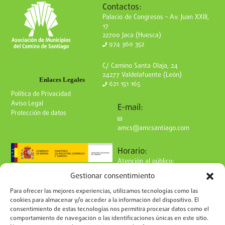
Contactos:
Palacio de Congresos – Av. Juan XXIII,
17
22700 Jaca (Huesca)
974 360 352
C/ Camino Santa Olaja, 24
24277 Valdelafuente (León)
Enlaces Legales
621 151 165
Política de Privacidad
Aviso Legal
E-mail:
Protección de datos
amcs@amcsantiago.com
Horario:
Atención al público:
de Lunes a Viernes
Gestionar consentimiento
de 9 a 15h
Síguenos en redes:
Para ofrecer las mejores experiencias, utilizamos tecnologías como las
cookies para almacenar y/o acceder a la información del dispositivo. El
consentimiento de estas tecnologías nos permitirá procesar datos como el
comportamiento de navegación o las identificaciones únicas en este sitio.