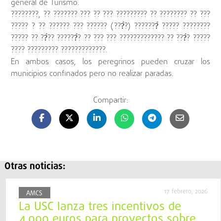
general de Turismo.
????????, ?? ??????? ??? ?? ??? ????????? ?? ???????? ?? ???
????? ? ?? ?????? ??? ?????? (???́?) ???????́ ????? ????????
????? ?? ??́?? ??????́? ?? ??? ??? ????????????? ?? ???́? ?????
???? ????????? ?????????????.
En ambos casos, los peregrinos pueden cruzar los
municipios confinados pero no realizar paradas.
Compartir:
Otras noticias:
17 febrero, 2026
AMCS
La USC lanza tres incentivos de
4.000 euros para proyectos sobre