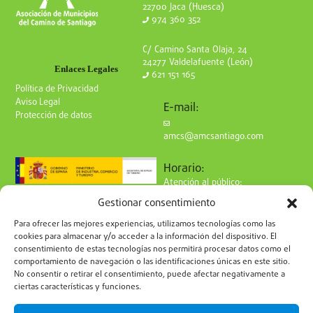
22700 Jaca (Huesca)
974 360 352
C/ Camino Santa Olaja, 24
24277 Valdelafuente (León)
Enlaces Legales
621 151 165
Política de Privacidad
Aviso Legal
E-mail:
Protección de datos
amcs@amcsantiago.com
Horario:
Atención al público:
de Lunes a Viernes
Gestionar consentimiento
de 9 a 15h
Síguenos en redes:
Para ofrecer las mejores experiencias, utilizamos tecnologías como las
cookies para almacenar y/o acceder a la información del dispositivo. El
consentimiento de estas tecnologías nos permitirá procesar datos como el
comportamiento de navegación o las identificaciones únicas en este sitio.
No consentir o retirar el consentimiento, puede afectar negativamente a
ciertas características y funciones.
Suscríbete a nuestro boletín