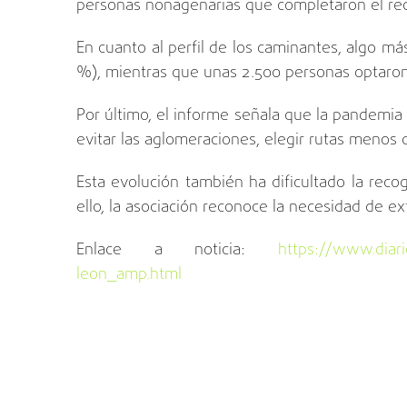
personas nonagenarias que completaron el recor
En cuanto al perfil de los caminantes, algo m
%), mientras que unas 2.500 personas optaron p
Por último, el informe señala que la pandemia 
evitar las aglomeraciones, elegir rutas menos 
Esta evolución también ha dificultado la reco
ello, la asociación reconoce la necesidad de ex
Enlace a noticia:
https://www.diariod
leon_amp.html