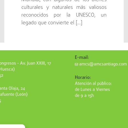
culturales y naturales más valiosos
reconocidos por la UNESCO, un
legado que convierte el […]
E-mail:
ngresos – Av. Juan XXIII, 17
amcs@amcsantiago.com
(Huesca)
52
Horario:
Atención al público:
nta Olaja, 24
de Lunes a Viernes
afuente (León)
de 9 a 15h
5