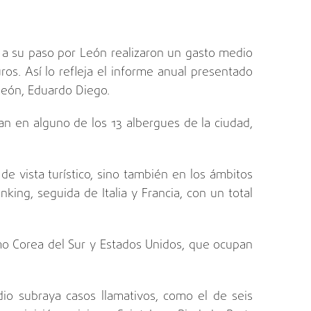
a su paso por
León
realizaron un gasto medio
os. Así lo refleja el informe anual presentado
 León
, Eduardo Diego.
jan en alguno de los 13 albergues de la ciudad,
e vista turístico, sino también en los ámbitos
ranking, seguida de
Italia
y Francia, con un total
mo Corea del Sur y Estados Unidos, que ocupan
dio subraya casos llamativos, como el de seis