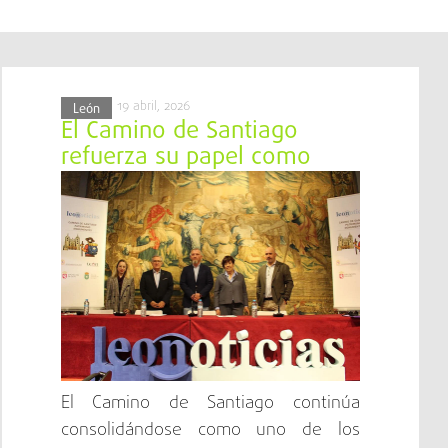
19 abril, 2026
León
El Camino de Santiago
refuerza su papel como
motor turístico en la
provincia de León
El Camino de Santiago continúa
consolidándose como uno de los