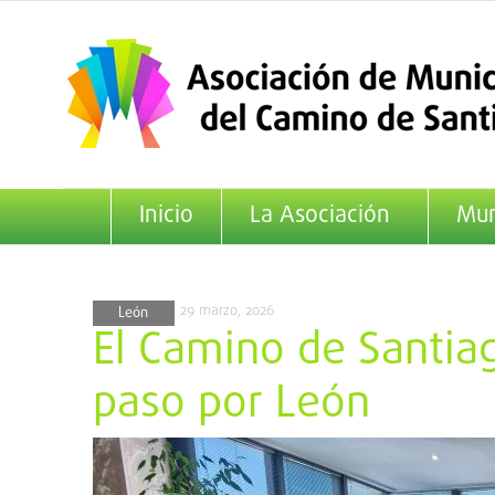
Saltar
al
contenido
Inicio
La Asociación
Mun
29 marzo, 2026
León
El Camino de Santia
paso por León