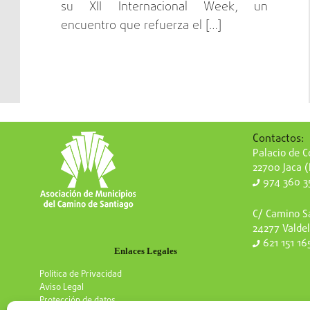
su XII Internacional Week, un
encuentro que refuerza el […]
Contactos:
Palacio de Co
22700 Jaca 
974 360 3
C/ Camino Sa
24277 Valdel
621 151 16
Enlaces Legales
Política de Privacidad
Aviso Legal
Protección de datos