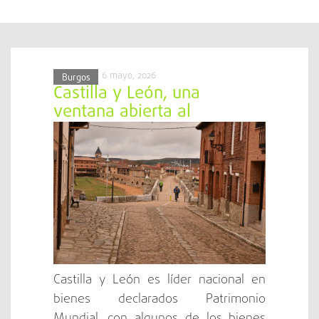
6 mayo, 2026
Burgos
Castilla y León, una
ventana abierta al
patrimonio que asombra al
mundo
Castilla y León es líder nacional en
bienes declarados Patrimonio
Mundial, con algunos de los bienes