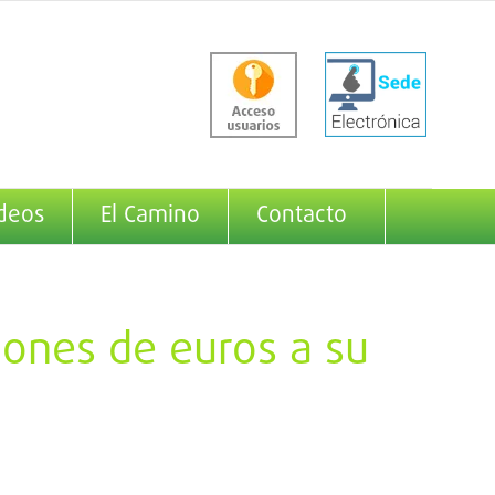
deos
El Camino
Contacto
lones de euros a su