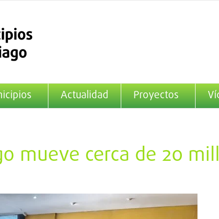
icipios
Actualidad
Proyectos
Ví
go mueve cerca de 20 mil