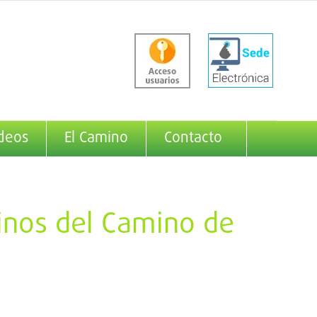
deos
El Camino
Contacto
inos del Camino de