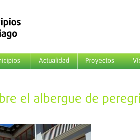
icipios
Actualidad
Proyectos
Ví
bre el albergue de peregr