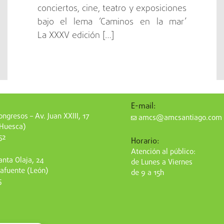
conciertos, cine, teatro y exposiciones
bajo el lema ‘Caminos en la mar’
La XXXV edición […]
E-mail:
ngresos – Av. Juan XXIII, 17
amcs@amcsantiago.com
(Huesca)
52
Horario:
Atención al público:
nta Olaja, 24
de Lunes a Viernes
afuente (León)
de 9 a 15h
5