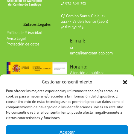
974 360 352
C/ Camino Santa Olaja, 24
24277 Valdelafuente (León)
Enlaces Legales
621 151 165
Política de Privacidad
Aviso Legal
E-mail:
Protección de datos
amcs@amcsantiago.com
Horario:
Atención al público:
de Lunes a Viernes
Gestionar consentimiento
de 9 a 15h
Síguenos en redes:
Para ofrecer las mejores experiencias, utilizamos tecnologías como las
cookies para almacenar y/o acceder a la información del dispositivo. El
consentimiento de estas tecnologías nos permitirá procesar datos como el
comportamiento de navegación o las identificaciones únicas en este sitio.
No consentir o retirar el consentimiento, puede afectar negativamente a
ciertas características y funciones.
Suscríbete a nuestro boletín
Aceptar