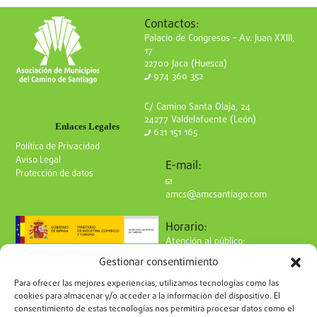
Contactos:
Palacio de Congresos – Av. Juan XXIII,
17
22700 Jaca (Huesca)
974 360 352
C/ Camino Santa Olaja, 24
24277 Valdelafuente (León)
Enlaces Legales
621 151 165
Política de Privacidad
Aviso Legal
E-mail:
Protección de datos
amcs@amcsantiago.com
Horario:
Atención al público:
de Lunes a Viernes
Gestionar consentimiento
de 9 a 15h
Síguenos en redes:
Para ofrecer las mejores experiencias, utilizamos tecnologías como las
cookies para almacenar y/o acceder a la información del dispositivo. El
consentimiento de estas tecnologías nos permitirá procesar datos como el