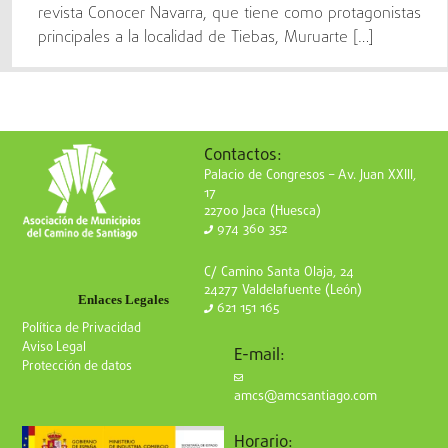
revista Conocer Navarra, que tiene como protagonistas
principales a la localidad de Tiebas, Muruarte […]
Contactos:
Palacio de Congresos – Av. Juan XXIII,
17
22700 Jaca (Huesca)
974 360 352
C/ Camino Santa Olaja, 24
24277 Valdelafuente (León)
Enlaces Legales
621 151 165
Política de Privacidad
Aviso Legal
E-mail:
Protección de datos
amcs@amcsantiago.com
Horario: