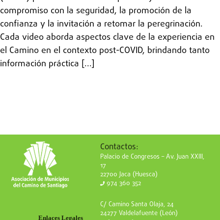
compromiso con la seguridad, la promoción de la
confianza y la invitación a retomar la peregrinación.
Cada video aborda aspectos clave de la experiencia en
el Camino en el contexto post-COVID, brindando tanto
información práctica [...]
Contactos:
Palacio de Congresos – Av. Juan XXIII,
17
22700 Jaca (Huesca)
974 360 352
C/ Camino Santa Olaja, 24
24277 Valdelafuente (León)
Enlaces Legales