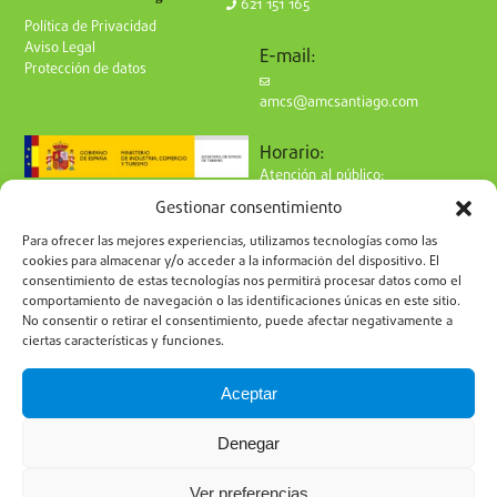
621 151 165
Política de Privacidad
Aviso Legal
E-mail:
Protección de datos
amcs@amcsantiago.com
Horario:
Atención al público:
de Lunes a Viernes
Gestionar consentimiento
de 9 a 15h
Síguenos en redes:
Para ofrecer las mejores experiencias, utilizamos tecnologías como las
cookies para almacenar y/o acceder a la información del dispositivo. El
consentimiento de estas tecnologías nos permitirá procesar datos como el
comportamiento de navegación o las identificaciones únicas en este sitio.
No consentir o retirar el consentimiento, puede afectar negativamente a
ciertas características y funciones.
Suscríbete a nuestro boletín
Aceptar
Denegar
Ver preferencias