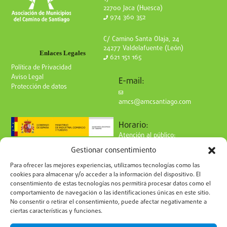
22700 Jaca (Huesca)
974 360 352
C/ Camino Santa Olaja, 24
24277 Valdelafuente (León)
Enlaces Legales
621 151 165
Política de Privacidad
Aviso Legal
E-mail:
Protección de datos
amcs@amcsantiago.com
Horario:
Atención al público:
de Lunes a Viernes
Gestionar consentimiento
de 9 a 15h
Síguenos en redes:
Para ofrecer las mejores experiencias, utilizamos tecnologías como las
cookies para almacenar y/o acceder a la información del dispositivo. El
consentimiento de estas tecnologías nos permitirá procesar datos como el
comportamiento de navegación o las identificaciones únicas en este sitio.
No consentir o retirar el consentimiento, puede afectar negativamente a
ciertas características y funciones.
Suscríbete a nuestro boletín