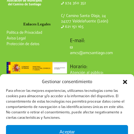
974 360 352
C/ Camino Santa Olaja, 24
24277 Valdelafuente (León)
Enlaces Legales
621 151 165
Política de Privacidad
Aviso Legal
E-mail:
Protección de datos
amcs@amcsantiago.com
Horario:
Atención al público:
de Lunes a Viernes
Gestionar consentimiento
de 9 a 15h
Síguenos en redes:
Para ofrecer las mejores experiencias, utilizamos tecnologías como las
cookies para almacenar y/o acceder a la información del dispositivo. El
consentimiento de estas tecnologías nos permitirá procesar datos como el
comportamiento de navegación o las identificaciones únicas en este sitio.
No consentir o retirar el consentimiento, puede afectar negativamente a
ciertas características y funciones.
Suscríbete a nuestro boletín
Aceptar