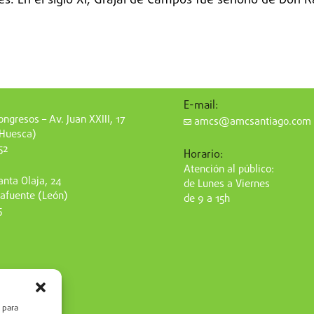
es. En el siglo XI, Grajal de Campos fue señorío de Don R
E-mail:
ngresos – Av. Juan XXIII, 17
amcs@amcsantiago.com
(Huesca)
52
Horario:
Atención al público:
nta Olaja, 24
de Lunes a Viernes
afuente (León)
de 9 a 15h
5
 para