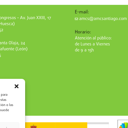
E-mail:
ngresos – Av. Juan XXIII, 17
amcs@amcsantiago.com
(Huesca)
52
Horario:
Atención al público:
nta Olaja, 24
de Lunes a Viernes
afuente (León)
de 9 a 15h
5
 para
estas
ión o las
, puede