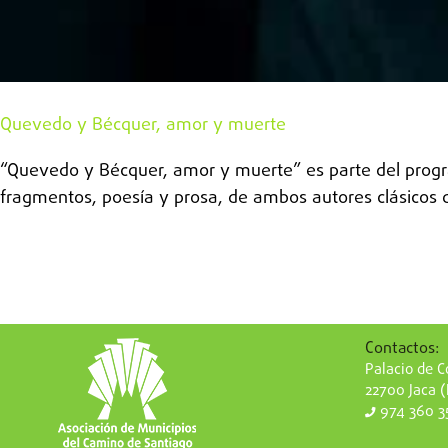
Quevedo y Bécquer, amor y muerte
“Quevedo y Bécquer, amor y muerte” es parte del progra
fragmentos, poesía y prosa, de ambos autores clásicos qu
Contactos:
Palacio de Co
22700 Jaca 
974 360 3