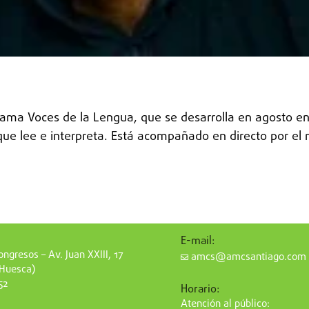
ma Voces de la Lengua, que se desarrolla en agosto en 
e lee e interpreta. Está acompañado en directo por el mú
E-mail:
ngresos – Av. Juan XXIII, 17
amcs@amcsantiago.com
(Huesca)
52
Horario:
Atención al público: