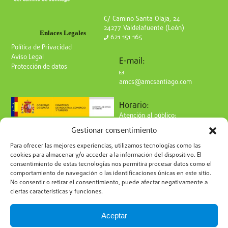
C/ Camino Santa Olaja, 24
24277 Valdelafuente (León)
Enlaces Legales
621 151 165
Política de Privacidad
Aviso Legal
E-mail:
Protección de datos
amcs@amcsantiago.com
Horario:
Atención al público:
de Lunes a Viernes
Gestionar consentimiento
de 9 a 15h
Síguenos en redes:
Para ofrecer las mejores experiencias, utilizamos tecnologías como las
cookies para almacenar y/o acceder a la información del dispositivo. El
consentimiento de estas tecnologías nos permitirá procesar datos como el
comportamiento de navegación o las identificaciones únicas en este sitio.
No consentir o retirar el consentimiento, puede afectar negativamente a
ciertas características y funciones.
Suscríbete a nuestro boletín
Aceptar