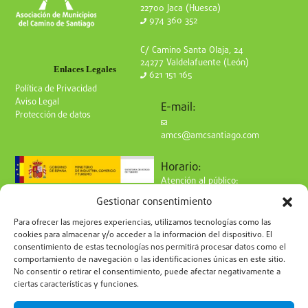
22700 Jaca (Huesca)
974 360 352
C/ Camino Santa Olaja, 24
24277 Valdelafuente (León)
Enlaces Legales
621 151 165
Política de Privacidad
Aviso Legal
E-mail:
Protección de datos
amcs@amcsantiago.com
Horario:
Atención al público:
de Lunes a Viernes
Gestionar consentimiento
de 9 a 15h
Síguenos en redes:
Para ofrecer las mejores experiencias, utilizamos tecnologías como las
cookies para almacenar y/o acceder a la información del dispositivo. El
consentimiento de estas tecnologías nos permitirá procesar datos como el
comportamiento de navegación o las identificaciones únicas en este sitio.
No consentir o retirar el consentimiento, puede afectar negativamente a
ciertas características y funciones.
Suscríbete a nuestro boletín