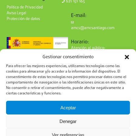
621 151 165
Política de Privacidad
Aviso Legal
E-mail:
Protección de datos
amcs@amcsantiago.com
Horario:
Atención al público:
de Lunes a Viernes
Gestionar consentimiento
de 9 a 15h
Síguenos en redes:
Para ofrecer las mejores experiencias, utilizamos tecnologías como las
cookies para almacenar y/o acceder a la información del dispositivo. El
consentimiento de estas tecnologías nos permitirá procesar datos como el
comportamiento de navegación o las identificaciones únicas en este sitio.
No consentir o retirar el consentimiento, puede afectar negativamente a
ciertas características y funciones.
Suscríbete a nuestro boletín
Aceptar
Denegar
Ver preferencias