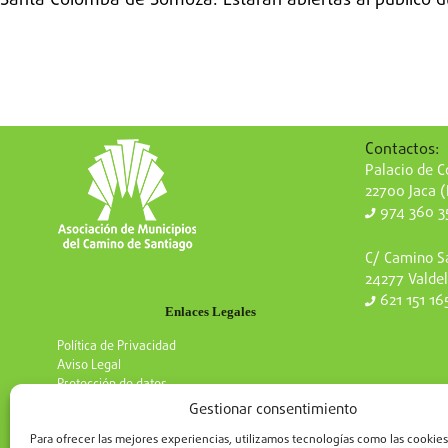
Santa Colomba de Somoza. Estarán abiertas al público du
Contactos:
Palacio de Co
22700 Jaca 
974 360 3
C/ Camino Sa
24277 Valdel
621 151 16
Enlaces Legales
Política de Privacidad
Aviso Legal
Protección de datos
Gestionar consentimiento
Para ofrecer las mejores experiencias, utilizamos tecnologías como las cookies