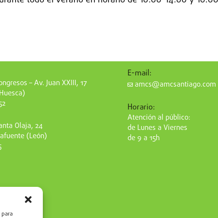
rante todo el verano en horario de 10:00-14:00 y 16.00-
E-mail:
ngresos – Av. Juan XXIII, 17
amcs@amcsantiago.com
(Huesca)
52
Horario:
Atención al público:
nta Olaja, 24
de Lunes a Viernes
afuente (León)
de 9 a 15h
5
 para