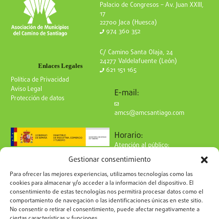
Palacio de Congresos – Av. Juan XXIII,
17
22700 Jaca (Huesca)
974 360 352
C/ Camino Santa Olaja, 24
24277 Valdelafuente (León)
Enlaces Legales
621 151 165
Política de Privacidad
Aviso Legal
E-mail:
Protección de datos
amcs@amcsantiago.com
Horario:
Atención al público:
de Lunes a Viernes
Gestionar consentimiento
de 9 a 15h
Síguenos en redes:
Para ofrecer las mejores experiencias, utilizamos tecnologías como las
cookies para almacenar y/o acceder a la información del dispositivo. El
consentimiento de estas tecnologías nos permitirá procesar datos como el
comportamiento de navegación o las identificaciones únicas en este sitio.
No consentir o retirar el consentimiento, puede afectar negativamente a
ciertas características y funciones.