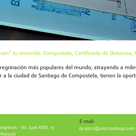
n” tu recorrido: Compostela, Certificado de Distancia, C
eregrinación más populares del mundo, atrayendo a mile
 a la ciudad de Santiago de Compostela, tienen la oportu
E-mail:
ngresos – Av. Juan XXIII, 17
amcs@amcsantiago.com
(Huesca)