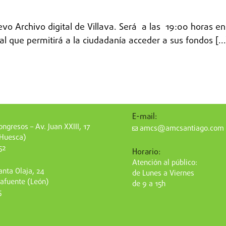
vo Archivo digital de Villava. Será a las 19:00 horas en
al que permitirá a la ciudadanía acceder a sus fondos [...
E-mail:
ngresos – Av. Juan XXIII, 17
amcs@amcsantiago.com
(Huesca)
52
Horario:
Atención al público:
nta Olaja, 24
de Lunes a Viernes
afuente (León)
de 9 a 15h
5