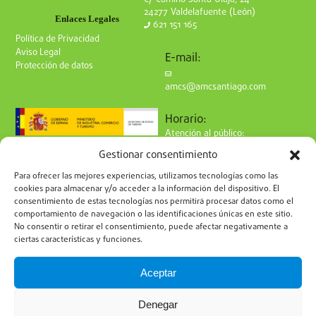
24277 Valdelafuente (León)
Enlaces Legales
621 151 165
Política de Privacidad
Aviso Legal
E-mail:
Protección de datos
amcs@amcsantiago.com
Horario:
Atención al público:
de Lunes a Viernes
Gestionar consentimiento
de 9 a 15h
Síguenos en redes:
Para ofrecer las mejores experiencias, utilizamos tecnologías como las
cookies para almacenar y/o acceder a la información del dispositivo. El
consentimiento de estas tecnologías nos permitirá procesar datos como el
comportamiento de navegación o las identificaciones únicas en este sitio.
No consentir o retirar el consentimiento, puede afectar negativamente a
ciertas características y funciones.
Suscríbete a nuestro boletín
Aceptar
Denegar