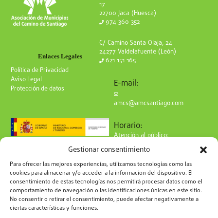
17
22700 Jaca (Huesca)
974 360 352
C/ Camino Santa Olaja, 24
24277 Valdelafuente (León)
Enlaces Legales
621 151 165
Política de Privacidad
Aviso Legal
E-mail:
Protección de datos
amcs@amcsantiago.com
Horario:
Atención al público:
de Lunes a Viernes
Gestionar consentimiento
de 9 a 15h
Síguenos en redes:
Para ofrecer las mejores experiencias, utilizamos tecnologías como las
cookies para almacenar y/o acceder a la información del dispositivo. El
consentimiento de estas tecnologías nos permitirá procesar datos como el
comportamiento de navegación o las identificaciones únicas en este sitio.
No consentir o retirar el consentimiento, puede afectar negativamente a
ciertas características y funciones.
Suscríbete a nuestro boletín