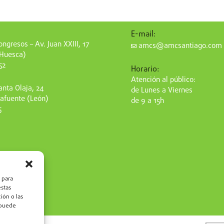
E-mail:
ngresos – Av. Juan XXIII, 17
amcs@amcsantiago.com
(Huesca)
52
Horario:
Atención al público:
nta Olaja, 24
de Lunes a Viernes
afuente (León)
de 9 a 15h
5
 para
estas
ión o las
, puede