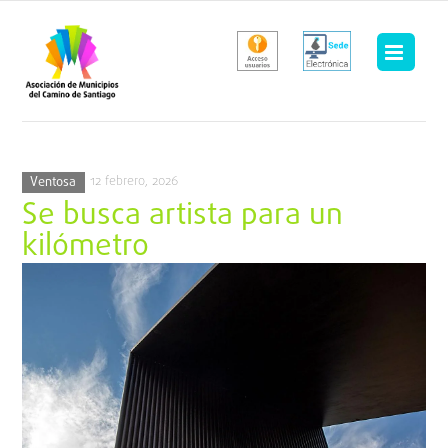
Saltar
al
contenido
12 febrero, 2026
Ventosa
Se busca artista para un
kilómetro