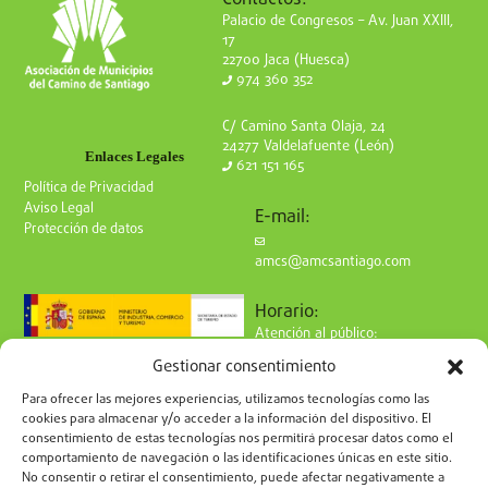
Palacio de Congresos – Av. Juan XXIII,
17
22700 Jaca (Huesca)
974 360 352
C/ Camino Santa Olaja, 24
24277 Valdelafuente (León)
Enlaces Legales
621 151 165
Política de Privacidad
Aviso Legal
E-mail:
Protección de datos
amcs@amcsantiago.com
Horario:
Atención al público:
de Lunes a Viernes
Gestionar consentimiento
de 9 a 15h
Síguenos en redes:
Para ofrecer las mejores experiencias, utilizamos tecnologías como las
cookies para almacenar y/o acceder a la información del dispositivo. El
consentimiento de estas tecnologías nos permitirá procesar datos como el
comportamiento de navegación o las identificaciones únicas en este sitio.
No consentir o retirar el consentimiento, puede afectar negativamente a