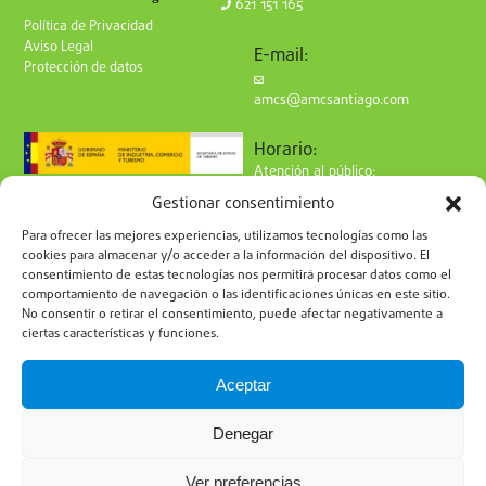
621 151 165
Política de Privacidad
Aviso Legal
E-mail:
Protección de datos
amcs@amcsantiago.com
Horario:
Atención al público:
de Lunes a Viernes
Gestionar consentimiento
de 9 a 15h
Síguenos en redes:
Para ofrecer las mejores experiencias, utilizamos tecnologías como las
cookies para almacenar y/o acceder a la información del dispositivo. El
consentimiento de estas tecnologías nos permitirá procesar datos como el
comportamiento de navegación o las identificaciones únicas en este sitio.
No consentir o retirar el consentimiento, puede afectar negativamente a
ciertas características y funciones.
Suscríbete a nuestro boletín
Aceptar
Denegar
Ver preferencias