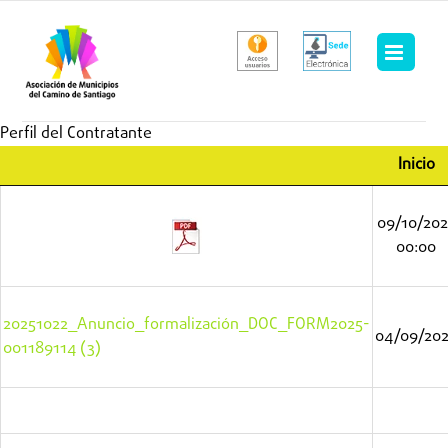
Saltar
al
contenido
Perfil del Contratante
Inicio
Inicio
09/10/202
00:00
20251022_Anuncio_formalización_DOC_FORM2025-
04/09/20
001189114 (3)