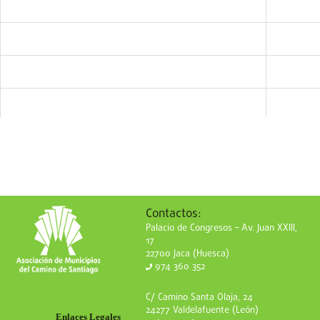
Contactos:
Palacio de Congresos – Av. Juan XXIII,
17
22700 Jaca (Huesca)
974 360 352
C/ Camino Santa Olaja, 24
24277 Valdelafuente (León)
Enlaces Legales