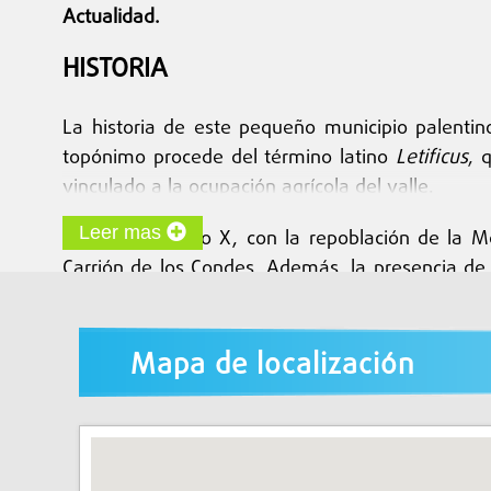
Actualidad.
HISTORIA
La historia de este pequeño municipio palenti
topónimo procede del término latino
Letificus
, 
vinculado a la ocupación agrícola del valle.
Leer mas
A partir del siglo X, con la repoblación de la 
Carrión de los Condes. Además, la presencia de
lugar de paso para pastores y comerciantes duran
Sin embargo, el acontecimiento que más marcó s
Mapa de localización
Ledigos pasó a ser punto de descanso para los p
profundamente ligada al culto jacobeo.
PATRIMONIO