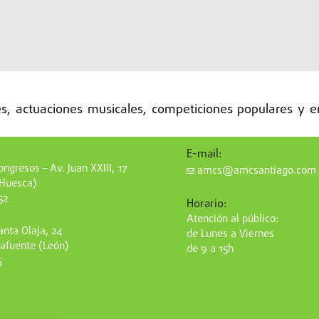
s típicos de la comarca.
es, actuaciones musicales, competiciones populares y e
E-mail:
ngresos – Av. Juan XXIII, 17
amcs@amcsantiago.com
(Huesca)
52
dad de un pequeño pueblo agrícola con nuevas dinámicas
Horario:
pio destaca por:
Atención al público:
nta Olaja, 24
de Lunes a Viernes
afuente (León)
de 9 a 15h
ra peregrinos
, valorada por quienes recorren el Camino 
5
te la iglesia de Santiago y la arquitectura tradicional.