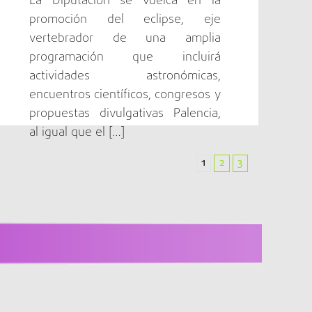
La Diputación se vuelca en la
promoción del eclipse, eje
d local.
vertebrador de una amplia
programación que incluirá
la sensación de conexión espiritual con la ruta
actividades astronómicas,
encuentros científicos, congresos y
propuestas divulgativas Palencia,
al igual que el […]
nal y la tradición.
1
2
3