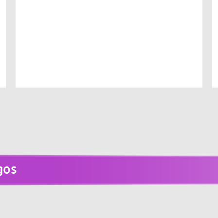
hospitalaria continúa siendo parte esencial de la identida
 apreciado por su tranquilidad, su paisaje abierto y 
 calendario festivo que apuesta por la convivencia veci
 – 25 de julio
cluyen:
gos