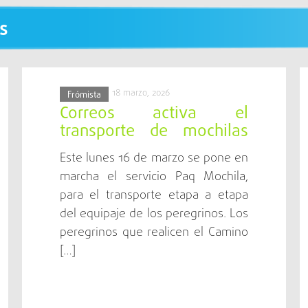
 la arquitectura rural de Tierra de Campos: viviendas de 
s
o de vida ligado al campo.
18 marzo, 2026
Frómista
erritorio eminentemente agrícola. Las riberas ofrecen un
Correos activa el
ecialmente al amanecer y al atardecer.
transporte de mochilas
en el Camino Francés a
Este lunes 16 de marzo se pone en
su paso por Aragón y
marcha el servicio Paq Mochila,
Palencia
ye uno de los ejes fundamentales del municipio. Cada
para el transporte etapa a etapa
 Carrión de los Condes.
del equipaje de los peregrinos. Los
peregrinos que realicen el Camino
[…]
 servicios.