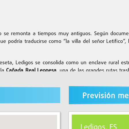
no se remonta a tiempos muy antiguos. Según documen
que podría traducirse como “la villa del señor Letifico
Meseta, Ledigos se consolida como un enclave rural es
 la
Cañada Real Leonesa
, una de las grandes rutas tra
te siglos.
u desarrollo histórico fue la llegada del
Camino Fran
Previsión me
eregrinos, lo que favoreció el crecimiento de pequeños 
Ledigos, ES