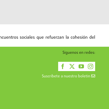
ncuentros sociales que refuerzan la cohesión del
Síguenos en redes:
 sociales impulsadas por el Camino y el turismo
Suscríbete a nuestro boletín
Francés.