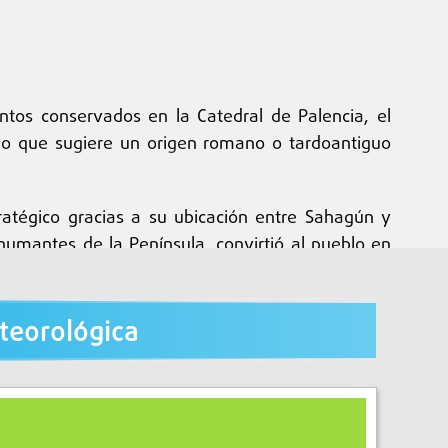
tos conservados en la Catedral de Palencia, el
”, lo que sugiere un origen romano o tardoantiguo
tratégico gracias a su ubicación entre Sahagún y
shumantes de la Península, convirtió al pueblo en
cés de Santiago
, declarado Patrimonio Mundial.
teorológica
servicios, una mayor vida social y una identidad