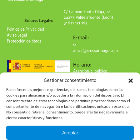
C/ Camino Santa Olaja, 24
24277 Valdelafuente (León)
Enlaces Legales
621 151 165
Política de Privacidad
Aviso Legal
E-mail:
Protección de datos
amcs@amcsantiago.com
Horario:
Atención al público:
de Lunes a Viernes
Gestionar consentimiento
de 9 a 15h
Síguenos en redes:
Para ofrecer las mejores experiencias, utilizamos tecnologías como las
cookies para almacenar y/o acceder a la información del dispositivo. El
consentimiento de estas tecnologías nos permitirá procesar datos como el
comportamiento de navegación o las identificaciones únicas en este sitio.
No consentir o retirar el consentimiento, puede afectar negativamente a
ciertas características y funciones.
Suscríbete a nuestro boletín
Aceptar