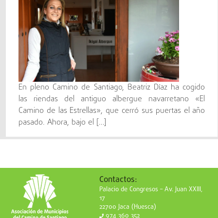
En pleno Camino de Santiago, Beatriz Díaz ha cogido
las riendas del antiguo albergue navarretano «El
Camino de las Estrellas», que cerró sus puertas el año
pasado. Ahora, bajo el […]
Contactos:
Palacio de Congresos – Av. Juan XXIII,
17
22700 Jaca (Huesca)
974 360 352