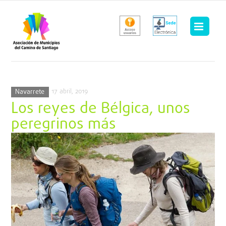
Saltar
al
contenido
17 abril, 2019
Navarrete
Los reyes de Bélgica, unos
peregrinos más