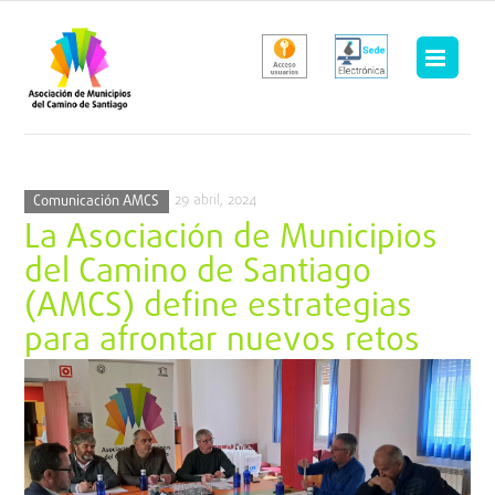
Saltar
al
contenido
29 abril, 2024
Comunicación AMCS
La Asociación de Municipios
del Camino de Santiago
(AMCS) define estrategias
para afrontar nuevos retos