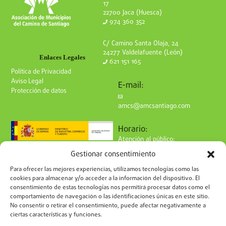
17
22700 Jaca (Huesca)
974 360 352
C/ Camino Santa Olaja, 24
24277 Valdelafuente (León)
Enlaces Legales
621 151 165
Política de Privacidad
Aviso Legal
E-mail:
Protección de datos
amcs@amcsantiago.com
Horario:
Atención al público:
de Lunes a Viernes
Gestionar consentimiento
de 9 a 15h
Síguenos en redes:
Para ofrecer las mejores experiencias, utilizamos tecnologías como las
cookies para almacenar y/o acceder a la información del dispositivo. El
consentimiento de estas tecnologías nos permitirá procesar datos como el
comportamiento de navegación o las identificaciones únicas en este sitio.
No consentir o retirar el consentimiento, puede afectar negativamente a
ciertas características y funciones.
Suscríbete a nuestro boletín