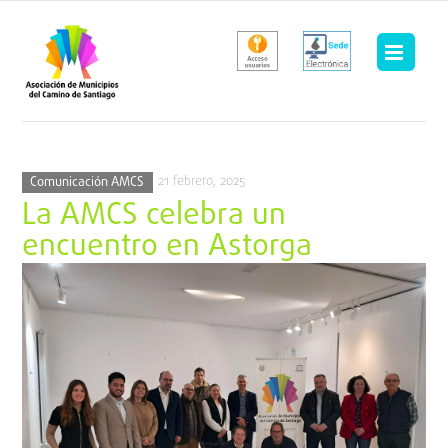
Saltar
al
contenido
21 febrero, 2025
Comunicación AMCS
La AMCS celebra un
encuentro en Astorga