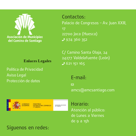
Contactos:
Palacio de Congresos – Av. Juan XXIII,
17
22700 Jaca (Huesca)
974 360 352
C/ Camino Santa Olaja, 24
24277 Valdelafuente (León)
Enlaces Legales
621 151 165
Política de Privacidad
Aviso Legal
E-mail:
Protección de datos
amcs@amcsantiago.com
Horario:
Atención al público:
de Lunes a Viernes
de 9 a 15h
Síguenos en redes: