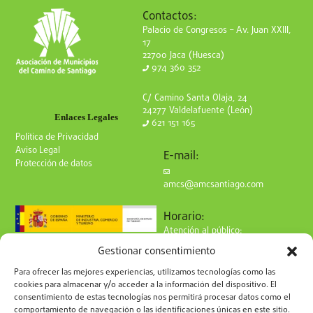
Contactos:
Palacio de Congresos – Av. Juan XXIII,
17
22700 Jaca (Huesca)
974 360 352
C/ Camino Santa Olaja, 24
24277 Valdelafuente (León)
Enlaces Legales
621 151 165
Política de Privacidad
Aviso Legal
E-mail:
Protección de datos
amcs@amcsantiago.com
Horario:
Atención al público:
de Lunes a Viernes
Gestionar consentimiento
de 9 a 15h
Síguenos en redes:
Para ofrecer las mejores experiencias, utilizamos tecnologías como las
cookies para almacenar y/o acceder a la información del dispositivo. El
consentimiento de estas tecnologías nos permitirá procesar datos como el
comportamiento de navegación o las identificaciones únicas en este sitio.