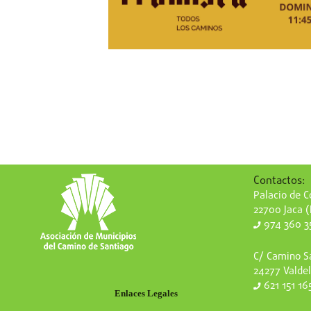
Contactos:
Palacio de Co
22700 Jaca 
974 360 3
C/ Camino Sa
24277 Valdel
621 151 16
Enlaces Legales