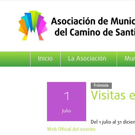
Saltar
al
contenido
Inicio
La Asociación
Mun
Frómista
1
Visitas 
Julio
Del
1 julio
al
31 dicie
Web Oficial del evento