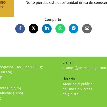
¡No te pierdas esta oportunidad única de conocer
Compartir:
E-mail:
ngresos – Av. Juan XXIII, 17
amcs@amcsantiago.com
(Huesca)
52
Horario:
Atención al público:
nta Olaja, 24
de Lunes a Viernes
afuente (León)
de 9 a 15h
5