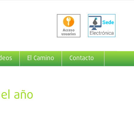
deos
El Camino
Contacto
 el año