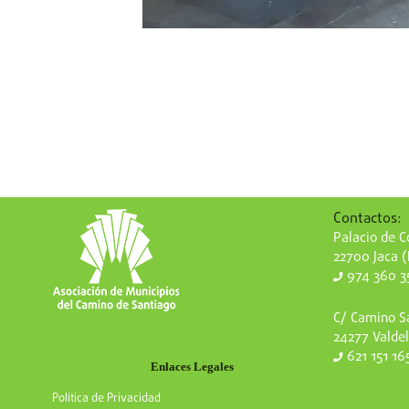
Contactos:
Palacio de Co
22700 Jaca 
974 360 3
C/ Camino Sa
24277 Valdel
621 151 16
Enlaces Legales
Política de Privacidad