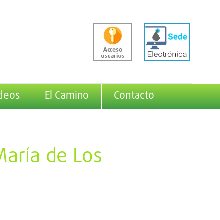
deos
El Camino
Contacto
 María de Los