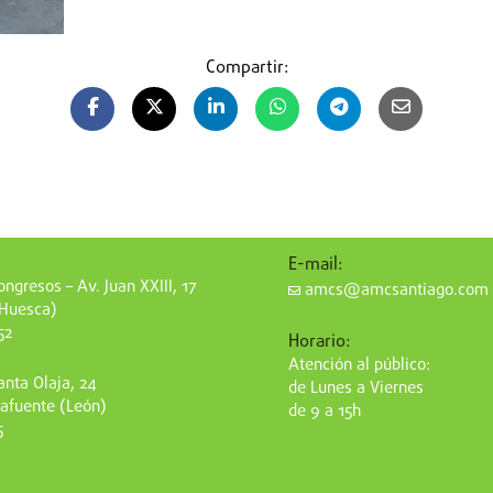
Compartir:
E-mail:
ngresos – Av. Juan XXIII, 17
amcs@amcsantiago.com
(Huesca)
52
Horario:
Atención al público:
nta Olaja, 24
de Lunes a Viernes
afuente (León)
de 9 a 15h
5