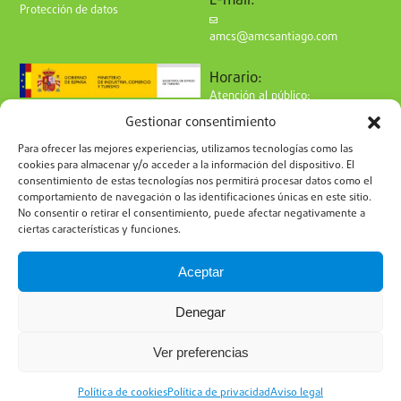
E-mail:
Protección de datos
amcs@amcsantiago.com
Horario:
Atención al público:
de Lunes a Viernes
Gestionar consentimiento
de 9 a 15h
Síguenos en redes:
Para ofrecer las mejores experiencias, utilizamos tecnologías como las
cookies para almacenar y/o acceder a la información del dispositivo. El
consentimiento de estas tecnologías nos permitirá procesar datos como el
comportamiento de navegación o las identificaciones únicas en este sitio.
No consentir o retirar el consentimiento, puede afectar negativamente a
ciertas características y funciones.
Suscríbete a nuestro boletín
Aceptar
Denegar
Ver preferencias
Política de Privacidad
Política de Cookies
Aviso Legal
Política de cookies
Política de privacidad
Aviso legal