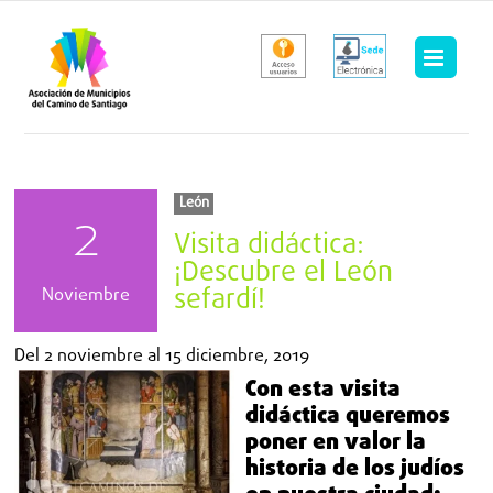
Saltar
al
contenido
León
2
Visita didáctica:
¡Descubre el León
sefardí!
Noviembre
Del
2 noviembre
al
15 diciembre, 2019
Con esta visita
didáctica queremos
poner en valor la
historia de los judíos