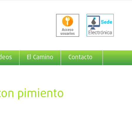
deos
El Camino
Contacto
con pimiento