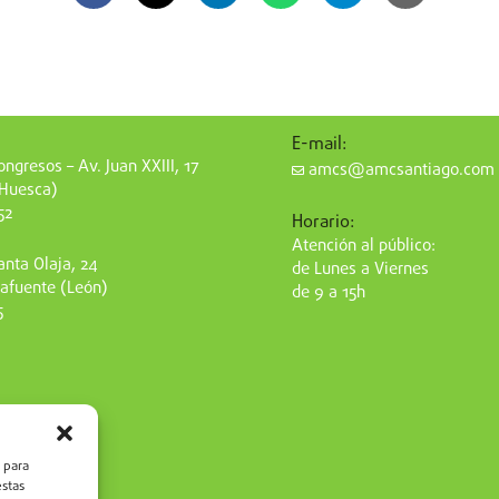
E-mail:
ngresos – Av. Juan XXIII, 17
amcs@amcsantiago.com
(Huesca)
52
Horario:
Atención al público:
nta Olaja, 24
de Lunes a Viernes
afuente (León)
de 9 a 15h
5
 para
estas