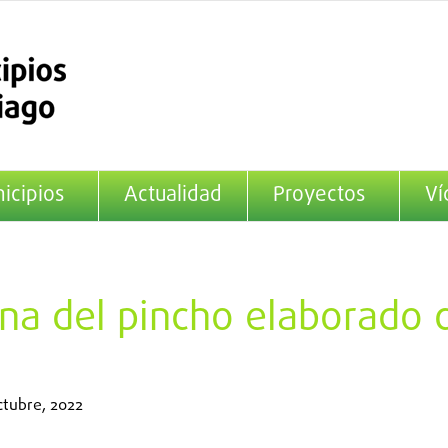
icipios
Actualidad
Proyectos
Ví
na del pincho elaborado 
ctubre, 2022