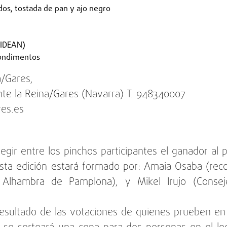
dos, tostada de pan y ajo negro
BIDEAN)
condimentos
/Gares,
ente la Reina/Gares (Navarra) T. 948340007
res.es
elegir entre los pinchos participantes el ganador al 
sta edición estará formado por: Amaia Osaba (recon
 Alhambra de Pamplona), y Mikel Irujo (Conse
resultado de las votaciones de quienes prueben en l