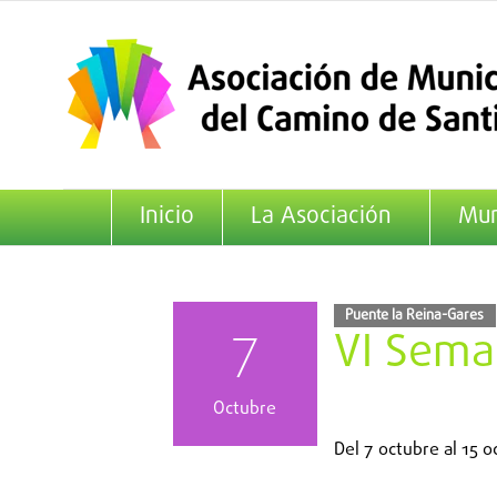
Saltar
al
contenido
Inicio
La Asociación
Mun
Puente la Reina-Gares
7
VI Sema
Octubre
Del
7 octubre
al
15 o