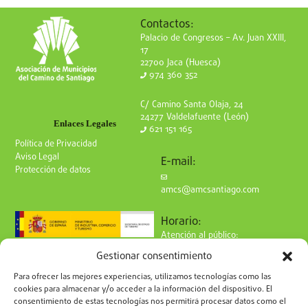
Contactos:
Palacio de Congresos – Av. Juan XXIII,
17
22700 Jaca (Huesca)
974 360 352
C/ Camino Santa Olaja, 24
24277 Valdelafuente (León)
Enlaces Legales
621 151 165
Política de Privacidad
Aviso Legal
E-mail:
Protección de datos
amcs@amcsantiago.com
Horario:
Atención al público:
de Lunes a Viernes
Gestionar consentimiento
de 9 a 15h
Síguenos en redes:
Para ofrecer las mejores experiencias, utilizamos tecnologías como las
cookies para almacenar y/o acceder a la información del dispositivo. El
consentimiento de estas tecnologías nos permitirá procesar datos como el