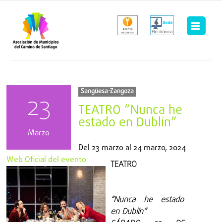
Saltar
al
contenido
Sangüesa-Zangoza
23
TEATRO “Nunca he
estado en Dublín”
Marzo
Del
23 marzo
al
24 marzo, 2024
Web Oficial del evento
TEATRO
“Nunca he estado
en Dublín”