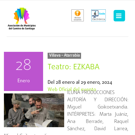
Saltar
al
contenido
Villava – Atarrabia
28
Teatro: EZKABA
Enero
Del
28 enero
al
29 enero, 2024
Web Oficial del evento
ILUNA PRODUCCIONES
AUTORÍA Y DIRECCIÓN:
Miguel Goikoetxandia.
INTÉRPRETES: Marta Juániz,
Ana Berrade, Raquel
Sánchez, David Larrea,