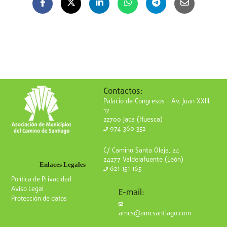
Contactos:
Palacio de Congresos – Av. Juan XXIII,
17
22700 Jaca (Huesca)
974 360 352
C/ Camino Santa Olaja, 24
24277 Valdelafuente (León)
Enlaces Legales
621 151 165
Política de Privacidad
Aviso Legal
E-mail:
Protección de datos
amcs@amcsantiago.com