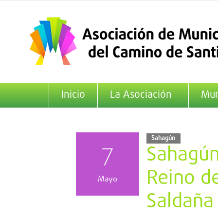
Saltar
al
contenido
Inicio
La Asociación
Mun
Sahagún
7
Sahagún 
Reino de
Mayo
Saldaña