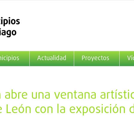
icipios
Actualidad
Proyectos
Ví
abre una ventana artísti
 León con la exposición 