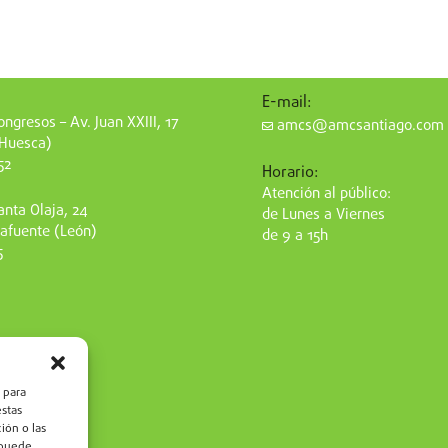
E-mail:
ngresos – Av. Juan XXIII, 17
amcs@amcsantiago.com
(Huesca)
52
Horario:
Atención al público:
nta Olaja, 24
de Lunes a Viernes
afuente (León)
de 9 a 15h
5
 para
estas
ión o las
, puede