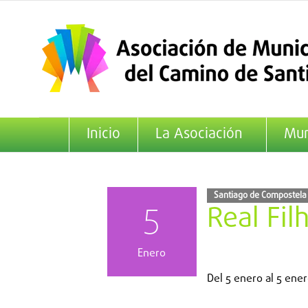
Saltar
al
contenido
Inicio
La Asociación
Mun
Santiago de Compostela
5
Real Fil
Enero
Del
5 enero
al
5 ener