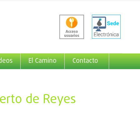
deos
El Camino
Contacto
ierto de Reyes