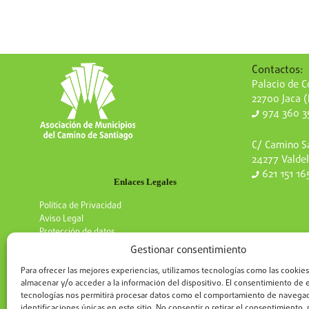
Contactos:
Palacio de Co
22700 Jaca 
974 360 3
C/ Camino Sa
24277 Valdel
621 151 16
Enlaces Legales
Política de Privacidad
Aviso Legal
Protección de datos
Gestionar consentimiento
Para ofrecer las mejores experiencias, utilizamos tecnologías como las cookies
almacenar y/o acceder a la información del dispositivo. El consentimiento de 
tecnologías nos permitirá procesar datos como el comportamiento de navegac
identificaciones únicas en este sitio. No consentir o retirar el consentimiento